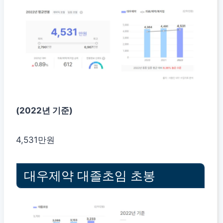
(2022년 기준)
4,531만원
대우제약 대졸초임 초봉