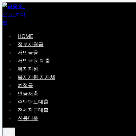
Skip
to
content
HOME
정부지원금
서민금융
서민금융 대출
복지지원
복지지원 지자체
예적금
연금저축
주택담보대출
전세자금대출
신용대출