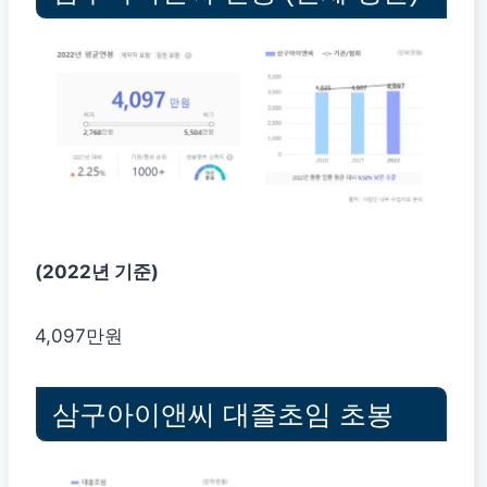
(2022년 기준)
4,097만원
삼구아이앤씨 대졸초임 초봉