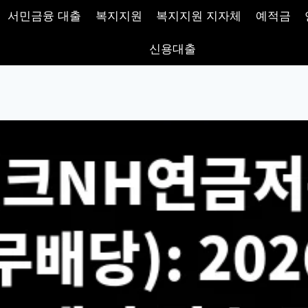
서민금융 대출
복지지원
복지지원 지자체
예적금
신용대출