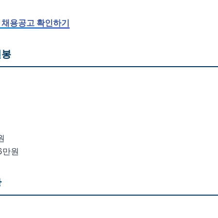
 채용공고 확인하기
연봉
원
원
원
56만원
황