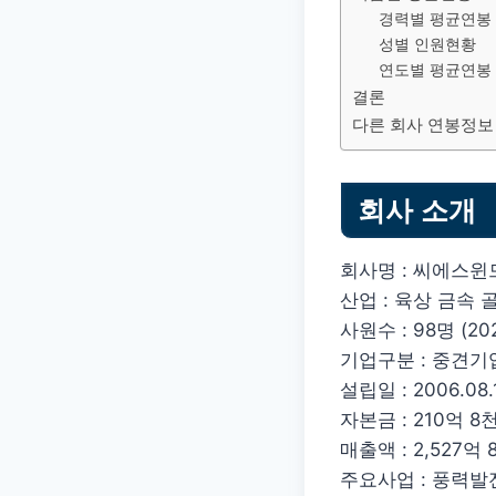
경력별 평균연봉
성별 인원현황
연도별 평균연봉
결론
다른 회사 연봉정보
회사 소개
회사명 : 씨에스윈
산업 : 육상 금속
사원수 : 98명 (202
기업구분 : 중견기
설립일 : 2006.08.
자본금 : 210억 8천
매출액 : 2,527억 8
주요사업 : 풍력발