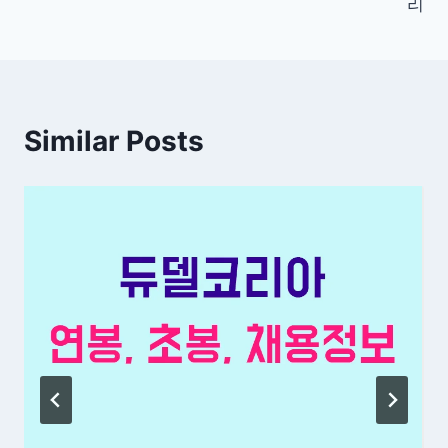
색
리
Similar Posts