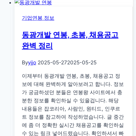
콤
연
기업연봉 정보
봉,
초
동광개발 연봉, 초봉, 채용공고
봉,
채
완벽 정리
용
공
By
yjjo
2025-05-27
2025-05-25
고
이제부터 동광개발 연봉, 초봉, 채용공고 정
완
보에 대해 완벽하게 알아보려고 합니다. 정보
벽
가 궁금하셨던 분들은 연봉왕 사이트에서 충
정
분한 정보를 확인하실 수 있을겁니다. 해당
리
내용들은 잡코리아, 사람인, 원티드, 인쿠르
트 정보를 참고하여 작성하였습니다. 글 중간
에 좀 더 정확한 실시간 채용공고를 확인하실
수 있는 링크 넣어드렸습니다. 확인하셔서 빠