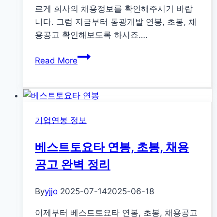
르게 회사의 채용정보를 확인해주시기 바랍
니다. 그럼 지금부터 동광개발 연봉, 초봉, 채
용공고 확인해보도록 하시죠….
동
Read More
광
개
발
연
기업연봉 정보
봉,
초
베스트토요타 연봉, 초봉, 채용
봉,
채
공고 완벽 정리
용
공
By
yjjo
2025-07-14
2025-06-18
고
이제부터 베스트토요타 연봉, 초봉, 채용공고
완