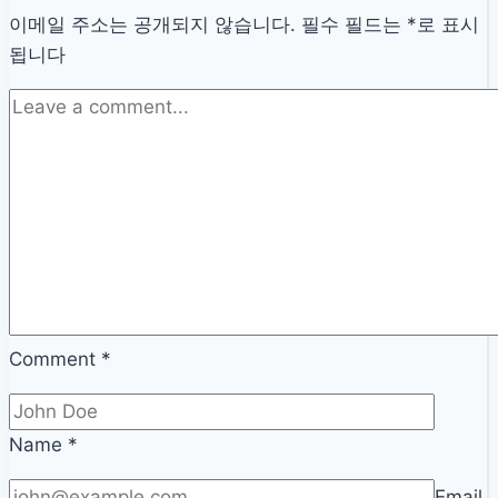
연
이메일 주소는 공개되지 않습니다.
필수 필드는
*
로 표시
봉,
됩니다
초
봉,
채
용
공
고
완
벽
정
리
Comment
*
Name
*
Email