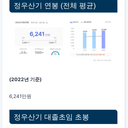
정우산기 연봉 (전체 평균)
(2022년 기준)
6,241만원
정우산기 대졸초임 초봉