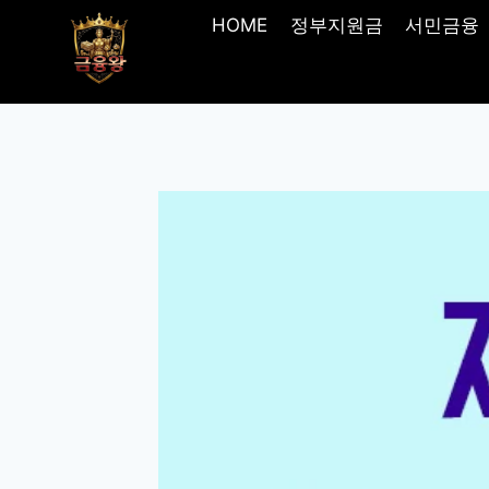
Skip
HOME
정부지원금
서민금융
to
content