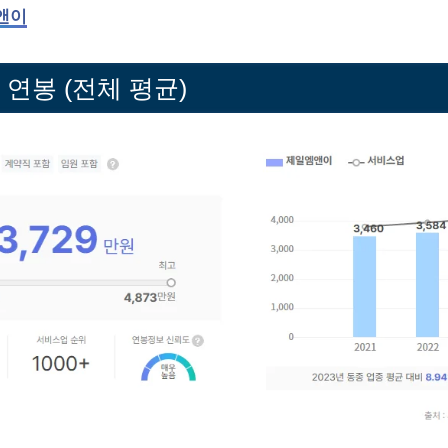
앤이
연봉 (전체 평균)