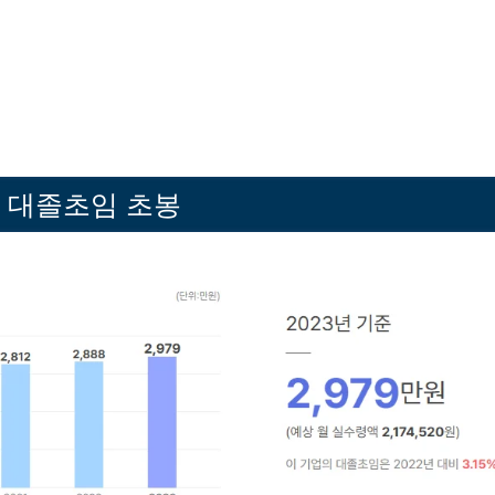
 대졸초임 초봉