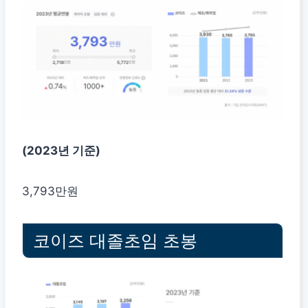
(2023년 기준)
3,793만원
코이즈 대졸초임 초봉