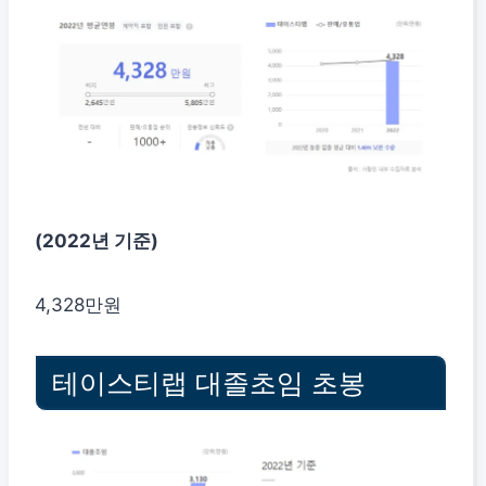
(2022년 기준)
4,328만원
테이스티랩 대졸초임 초봉