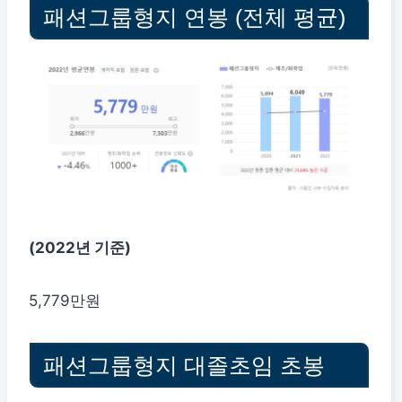
패션그룹형지 연봉 (전체 평균)
(2022년 기준)
5,779만원
패션그룹형지 대졸초임 초봉