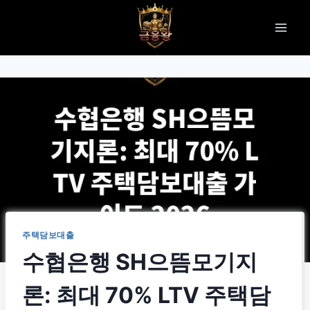
Skip
to
content
주택담보대출
수협은행 SH으뜸모기지
론: 최대 70% LTV 주택담