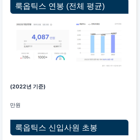
룩옵틱스 연봉 (전체 평균)
(2022년 기준)
만원
룩옵틱스 신입사원 초봉