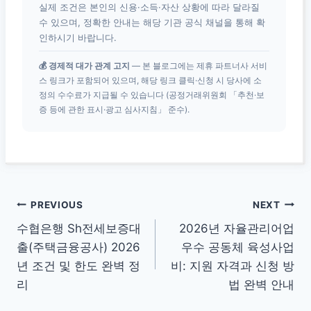
실제 조건은 본인의 신용·소득·자산 상황에 따라 달라질
수 있으며, 정확한 안내는 해당 기관 공식 채널을 통해 확
인하시기 바랍니다.
💰 경제적 대가 관계 고지
— 본 블로그에는 제휴 파트너사 서비
스 링크가 포함되어 있으며, 해당 링크 클릭·신청 시 당사에 소
정의 수수료가 지급될 수 있습니다 (공정거래위원회 「추천·보
증 등에 관한 표시·광고 심사지침」 준수).
글
PREVIOUS
NEXT
수협은행 Sh전세보증대
2026년 자율관리어업
탐
출(주택금융공사) 2026
우수 공동체 육성사업
색
년 조건 및 한도 완벽 정
비: 지원 자격과 신청 방
리
법 완벽 안내