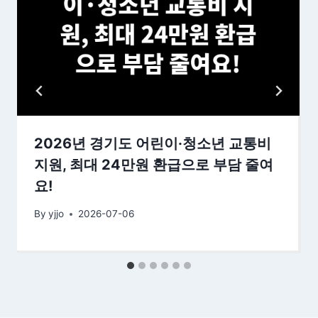
2026년 경기도 어린이·청소년 교통비
지원, 최대 24만원 환급으로 부담 줄여
요!
By
yjjo
2026-07-06