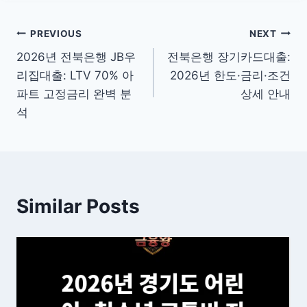
글
PREVIOUS
NEXT
2026년 전북은행 JB우
전북은행 장기카드대출:
탐
리집대출: LTV 70% 아
2026년 한도·금리·조건
색
파트 고정금리 완벽 분
상세 안내
석
Similar Posts