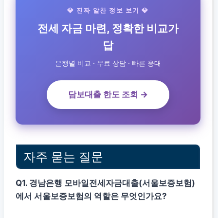
💎 진짜 알찬 정보 보기 💎
전세 자금 마련, 정확한 비교가
답
은행별 비교 · 무료 상담 · 빠른 응대
담보대출 한도 조회 →
자주 묻는 질문
Q1. 경남은행 모바일전세자금대출(서울보증보험)
에서 서울보증보험의 역할은 무엇인가요?