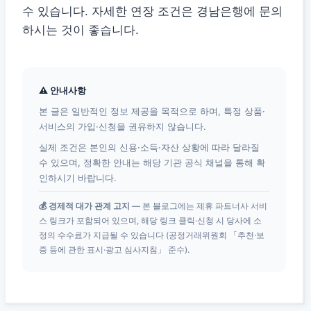
수 있습니다. 자세한 연장 조건은 경남은행에 문의
하시는 것이 좋습니다.
⚠ 안내사항
본 글은 일반적인 정보 제공을 목적으로 하며, 특정 상품·
서비스의 가입·신청을 권유하지 않습니다.
실제 조건은 본인의 신용·소득·자산 상황에 따라 달라질
수 있으며, 정확한 안내는 해당 기관 공식 채널을 통해 확
인하시기 바랍니다.
💰 경제적 대가 관계 고지
— 본 블로그에는 제휴 파트너사 서비
스 링크가 포함되어 있으며, 해당 링크 클릭·신청 시 당사에 소
정의 수수료가 지급될 수 있습니다 (공정거래위원회 「추천·보
증 등에 관한 표시·광고 심사지침」 준수).