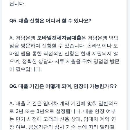
됩니다.
Q5. 대출 신청은 어디서 할 수 있나요?
A. 경남은행
모바일전세자금대출
은 경남은행 영업
점을 방문하여 신청할 수 있습니다. 온라인이나 모
바일 앱을 통한 직접적인 신청은 현재 지원되지 않
으며, 정확한 상담과 서류 제출을 위해 영업점 방문
이 필수입니다.
Q6. 대출 기간은 어떻게 되며, 연장이 가능한가요?
A. 대출 기간은 임대차 계약 기간에 맞춰 일반적으
로 2년 또는 3년으로 설정됩니다. 대출 연장 여부
는 만기 시점에 고객의 신용 상태, 임대차 계약 연
장 여부, 금융기관의 심사 기준 등에 따라 달라질