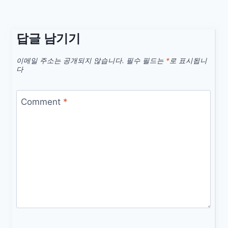
답글 남기기
이메일 주소는 공개되지 않습니다.
필수 필드는
*
로 표시됩니
다
Comment
*