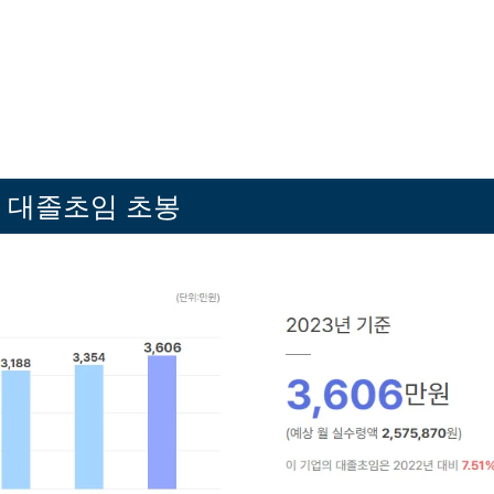
 대졸초임 초봉