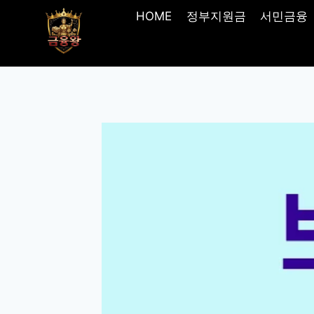
Skip
HOME
정부지원금
서민금융
to
content