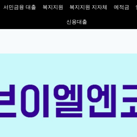
서민금융 대출
복지지원
복지지원 지자체
예적금
신용대출