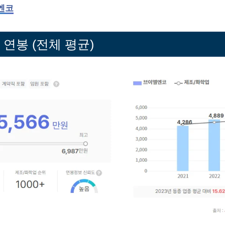
엔코
연봉 (전체 평균)