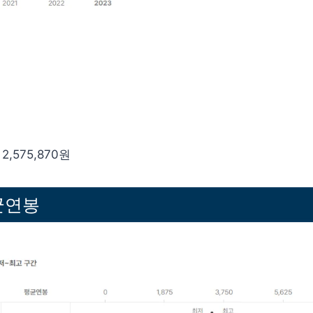
2,575,870원
균연봉