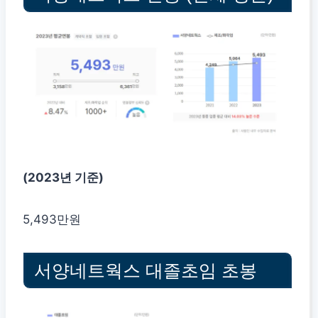
(2023년 기준)
5,493만원
서양네트웍스 대졸초임 초봉