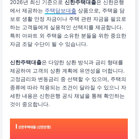
2026년 최신 기준으로
신한주택대출
은 신한은행
에서 제공하는
주택담보대출
상품으로, 주택을 담
보로 생활 안정 자금이나 주택 관련 자금을 필요로
하는 고객들에게 실용적인 선택지를 제공합니다.
특히 아파트 외 주택을 소유한 분들을 위한 중요한
자금 조달 수단이 될 수 있습니다.
신한주택대출
은 다양한 상환 방식과 금리 형태를
제공하여 고객의 상환 계획에 유연성을 더합니다.
고정금리와 변동금리 중 선택할 수 있으며, 주택의
종류에 따라 적용되는 조건이 달라질 수 있으니 자
세한 내용은 신한은행 공식 채널을 통해 확인하는
것이 중요합니다.