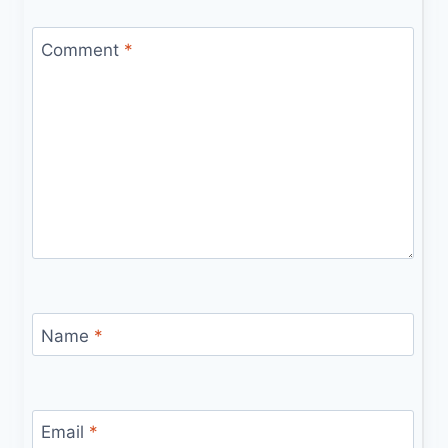
Comment
*
Name
*
Email
*