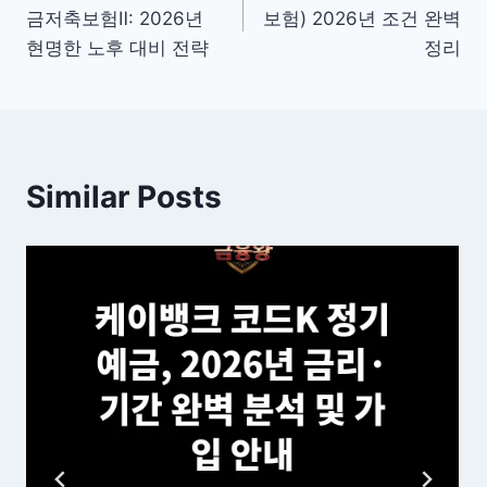
탐
금저축보험Ⅱ: 2026년
보험) 2026년 조건 완벽
색
현명한 노후 대비 전략
정리
Similar Posts