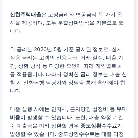
신한주택대출
은 고정금리와 변동금리 두 가지 옵
션을 제공하며, 모두 분할상환방식을 기본으로 합
니다.
위 금리는 2026년 5월 기준 공시된 정보로, 실제
적용 금리는 고객의 신용등급, 거래 실적, 대출 기
간, 상환 방식 등 다양한 요인에 따라 개인별로 차
등 적용됩니다. 따라서 정확한 금리 정보는 대출 신
청 시 신한은행 담당자와 상담을 통해 확인해야 합
니다.
대출 실행 시에는 인지세, 근저당권 설정비 등
부대
비용
이 발생할 수 있습니다. 또한, 대출 약정 기간
중 대출금을 미리 상환할 경우
중도상환수수료
가
발생할 수 있습니다. 중도상환수수료는 대출 약정