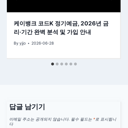
케이뱅크 코드K 정기예금, 2026년 금
리·기간 완벽 분석 및 가입 안내
By
yjjo
2026-06-28
답글 남기기
이메일 주소는 공개되지 않습니다.
필수 필드는
*
로 표시됩니
다