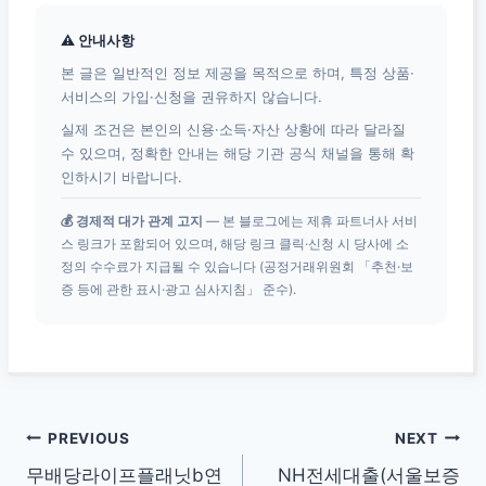
⚠ 안내사항
본 글은 일반적인 정보 제공을 목적으로 하며, 특정 상품·
서비스의 가입·신청을 권유하지 않습니다.
실제 조건은 본인의 신용·소득·자산 상황에 따라 달라질
수 있으며, 정확한 안내는 해당 기관 공식 채널을 통해 확
인하시기 바랍니다.
💰 경제적 대가 관계 고지
— 본 블로그에는 제휴 파트너사 서비
스 링크가 포함되어 있으며, 해당 링크 클릭·신청 시 당사에 소
정의 수수료가 지급될 수 있습니다 (공정거래위원회 「추천·보
증 등에 관한 표시·광고 심사지침」 준수).
글
PREVIOUS
NEXT
무배당라이프플래닛b연
NH전세대출(서울보증