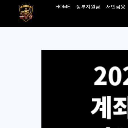
Skip
HOME
정부지원금
서민금융
to
content