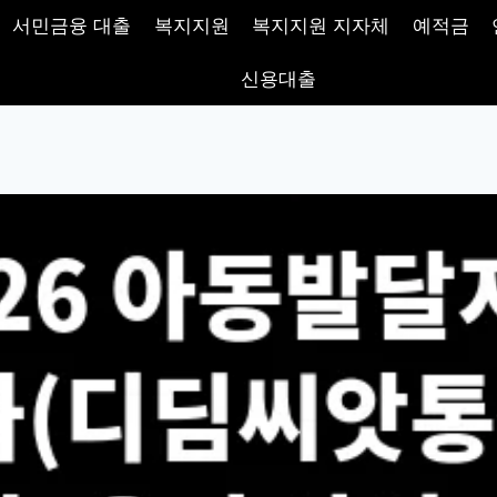
서민금융 대출
복지지원
복지지원 지자체
예적금
신용대출