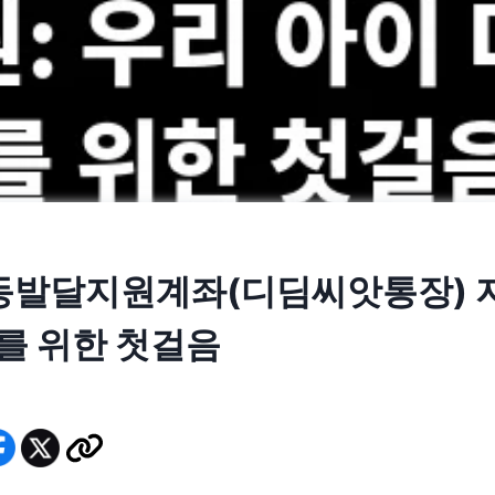
아동발달지원계좌(디딤씨앗통장) 지
를 위한 첫걸음
4