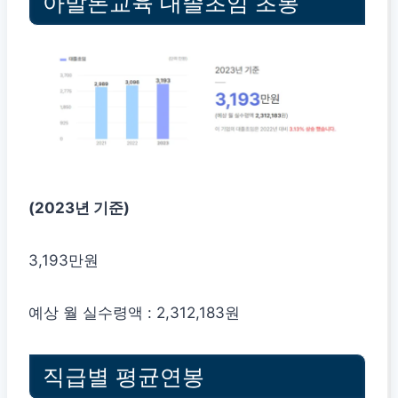
아발론교육 대졸초임 초봉
(2023년 기준)
3,193만원
예상 월 실수령액 : 2,312,183원
직급별 평균연봉