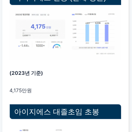
(2023년 기준)
4,175만원
아이지에스 대졸초임 초봉