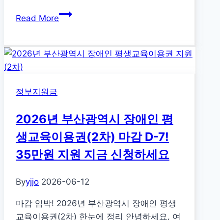
만
2026
Read More
기
년
까
IBK
지
전
세
대
정부지원금
출
(SGI)
2026년 부산광역시 장애인 평
완
벽
생교육이용권(2차) 마감 D-7!
분
35만원 지원 지금 신청하세요
석:
한
By
yjjo
2026-06-12
도,
금
마감 임박! 2026년 부산광역시 장애인 평생
리,
교육이용권(2차) 한눈에 정리 안녕하세요, 여