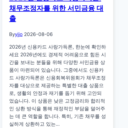
애
채무조정자를 위한 서민금융 대
인
출
평
생
By
yjjo
2026-08-06
교
육
2026년 신용카드 사랑가득론, 한눈에 확인하
이
세요 2026년에도 경제적 어려움으로 힘든 시
용
간을 보내는 분들을 위해 다양한 서민금융 상
권
품이 마련되어 있습니다. 그중에서도 신용카
(2
드 사랑가득론은 신용회복위원회가 채무조정
차)
자를 대상으로 제공하는 특별한 대출 상품으
마
로, 생활의 안정과 재기를 돕기 위해 고안되
감
었습니다. 이 상품은 낮은 고정금리와 합리적
D-
인 상환 방식을 통해 재정적인 부담을 덜어주
7!
는 데 큰 역할을 합니다. 특히, 기존 채무를 성
35
실하게 상환하고 있는…