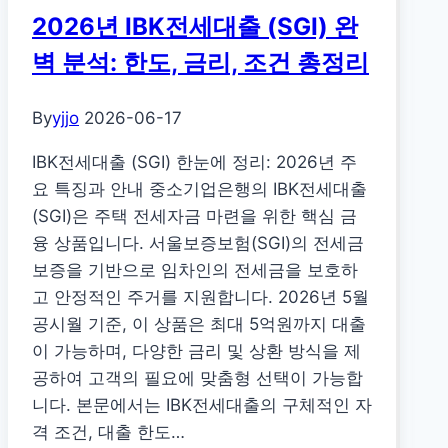
금
2026년 IBK전세대출 (SGI) 완
2026
년
벽 분석: 한도, 금리, 조건 총정리
금
리
By
yjjo
2026-06-17
비
IBK전세대출 (SGI) 한눈에 정리: 2026년 주
교:
요 특징과 안내 중소기업은행의 IBK전세대출
디
(SGI)은 주택 전세자금 마련을 위한 핵심 금
비
융 상품입니다. 서울보증보험(SGI)의 전세금
저
보증을 기반으로 임차인의 전세금을 보호하
축
고 안정적인 주거를 지원합니다. 2026년 5월
은
공시월 기준, 이 상품은 최대 5억원까지 대출
행
이 가능하며, 다양한 금리 및 상환 방식을 제
가
공하여 고객의 필요에 맞춤형 선택이 가능합
입
니다. 본문에서는 IBK전세대출의 구체적인 자
부
격 조건, 대출 한도…
터