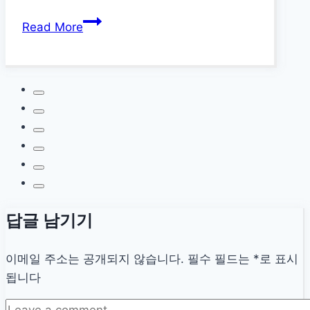
만
2026
원
Read More
년
지
신
원
용
지
카
금
드
신
사
청
랑
하
가
세
득
요
론:
답글 남기기
채
무
이메일 주소는 공개되지 않습니다.
필수 필드는
*
로 표시
조
됩니다
정
자