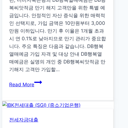
년, 디비저축은행의 DB행복열매예금은 DB행
원
복씨앗적금 만기 해지 고객만을 위한 특별 예
꾸
금입니다. 안정적인 자산 증식을 위한 매력적
러
인 선택지로, 가입 금액은 10만원부터 3,000
미
만원 이하입니다. 만기 후 이율은 1개월 초과
신
시 연 0.1%로 낮아지므로 만기 관리가 중요합
청
니다. 주요 특징은 다음과 같습니다. DB행복
D-
열매예금 가입 자격 및 대상 안내 DB행복열
14!
매예금은 실명의 개인 중 DB행복씨앗적금 만
기해지 고객만 가입할…
DB
Read More
행
복
열
매
전세자금대출
예