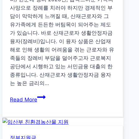
자
사망으로 장례를 치러야 하지만 경제적인 부
를
담이 막막하게 느껴질 때, 산재근로자와 그
위
유가족에게 든든한 버팀목이 되어주는 제도
한
가 있습니다. 바로 산재근로자 생활안정자금
서
융자(장례비)입니다. 이 융자 상품은 산업재
민
해로 인해 생활의 어려움을 겪는 근로자와 유
금
족들의 장례비 부담을 덜어주고자 근로복지
융
공단에서 시행하고 있는 서민금융 대출의 한
대
종류입니다. 산재근로자 생활안정자금 융자
출
는 높은 금리의…
2026
Read More
년
산
재
근
정부지원금
로