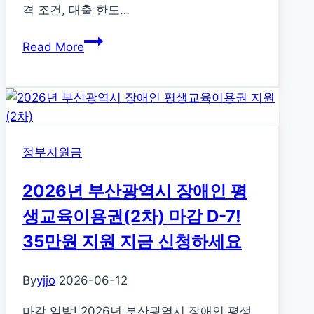
격 조건, 대출 한도…
터
만
2026
Read More
기
년
까
IBK
지
전
세
대
정부지원금
출
(SGI)
2026년 부산광역시 장애인 평
완
벽
생교육이용권(2차) 마감 D-7!
분
35만원 지원 지금 신청하세요
석:
한
By
yjjo
2026-06-12
도,
금
마감 임박! 2026년 부산광역시 장애인 평생