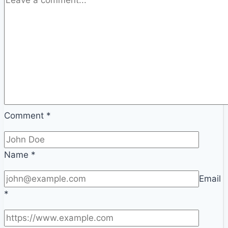
를
위
한
서
민
금
융
대
Comment
*
출
Name
*
Email
*