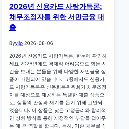
2026년 신용카드 사랑가득론:
장
애
채무조정자를 위한 서민금융 대
인
출
평
생
By
yjjo
2026-08-06
교
육
2026년 신용카드 사랑가득론, 한눈에 확인하
이
세요 2026년에도 경제적 어려움으로 힘든 시
용
간을 보내는 분들을 위해 다양한 서민금융 상
권
품이 마련되어 있습니다. 그중에서도 신용카
(2
드 사랑가득론은 신용회복위원회가 채무조정
차)
자를 대상으로 제공하는 특별한 대출 상품으
마
로, 생활의 안정과 재기를 돕기 위해 고안되
감
었습니다. 이 상품은 낮은 고정금리와 합리적
D-
인 상환 방식을 통해 재정적인 부담을 덜어주
7!
는 데 큰 역할을 합니다. 특히, 기존 채무를 성