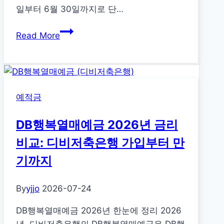
공
일부터 6월 30일까지로 단…
단
2026
1%
Read More
년
저
임
금
산
리
부
지
예적금
친
원
환
DB행복열매예금 2026년 금리
경
농
비교: 디비저축은행 가입부터 만
산
기까지
물
지
By
yjjo
2026-07-24
원:
24
DB행복열매예금 2026년 한눈에 정리 2026
만