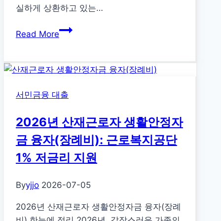
35
실하게 상환하고 있는…
만
2026
원
Read More
년
지
신
원
용
지
카
금
서민금융 대출
드
신
사
청
2026년 산재근로자 생활안정자
랑
하
가
세
금 융자(장례비): 근로복지공단
득
요
1% 저금리 지원
론:
채
By
yjjo
2026-07-05
무
조
2026년 산재근로자 생활안정자금 융자(장례
정
비) 한눈에 정리 2026년, 갑작스러운 가족의