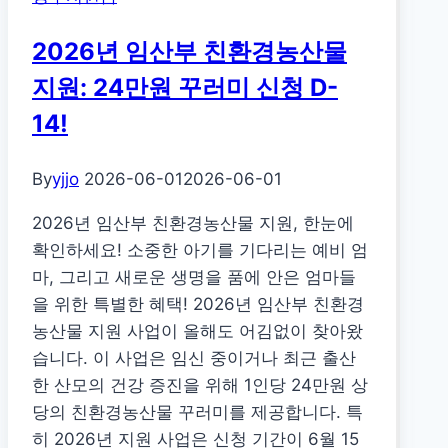
자
2026년 임산부 친환경농산물
생
활
지원: 24만원 꾸러미 신청 D-
안
14!
정
자
By
yjjo
2026-06-01
2026-06-01
금
융
2026년 임산부 친환경농산물 지원, 한눈에
자
확인하세요! 소중한 아기를 기다리는 예비 엄
(장
마, 그리고 새로운 생명을 품에 안은 엄마들
례
을 위한 특별한 혜택! 2026년 임산부 친환경
비):
농산물 지원 사업이 올해도 어김없이 찾아왔
근
습니다. 이 사업은 임신 중이거나 최근 출산
로
한 산모의 건강 증진을 위해 1인당 24만원 상
복
당의 친환경농산물 꾸러미를 제공합니다. 특
지
히 2026년 지원 사업은 신청 기간이 6월 15