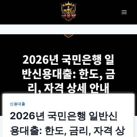
Skip
to
content
신용대출
2026년 국민은행 일반신
용대출: 한도, 금리, 자격 상