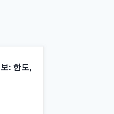
보: 한도,