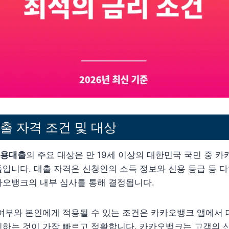
 자격 조건 및 대상
용대출
의 주요 대상은 만 19세 이상의 대한민국 국민 중 
입니다. 대출 자격은 신청인의 소득 정보와 신용 등급 등 다
카오뱅크의 내부 심사를 통해 결정됩니다.
여부와 본인에게 적용될 수 있는 조건은 카카오뱅크 앱에서 
인하는 것이 가장 빠르고 정확합니다. 카카오뱅크는 고객의 