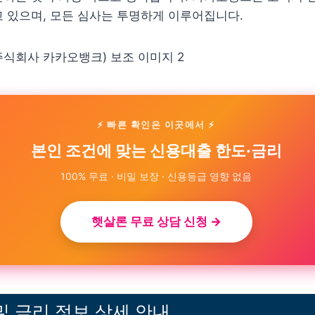
 있으며, 모든 심사는 투명하게 이루어집니다.
⚡ 빠른 확인은 이곳에서 ⚡
본인 조건에 맞는 신용대출 한도·금리
100% 무료 · 비밀 보장 · 신용등급 영향 없음
햇살론 무료 상담 신청 →
및 금리 정보 상세 안내