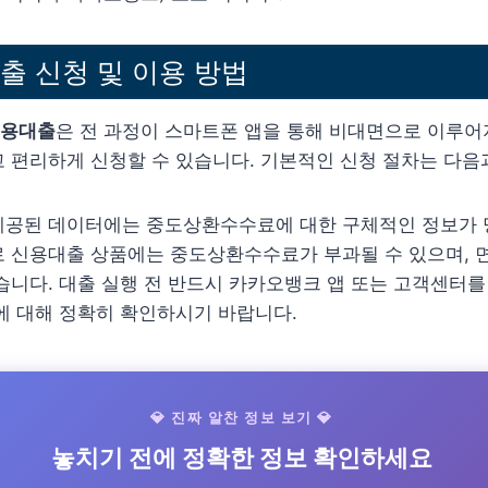
 신청 및 이용 방법
용대출
은 전 과정이 스마트폰 앱을 통해 비대면으로 이루어
 편리하게 신청할 수 있습니다. 기본적인 신청 절차는 다음
공된 데이터에는 중도상환수수료에 대한 구체적인 정보가 
 신용대출 상품에는 중도상환수수료가 부과될 수 있으며, 면
습니다. 대출 실행 전 반드시 카카오뱅크 앱 또는 고객센터
에 대해 정확히 확인하시기 바랍니다.
💎 진짜 알찬 정보 보기 💎
놓치기 전에 정확한 정보 확인하세요