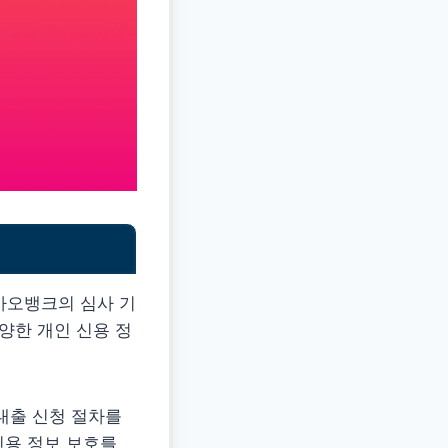
카카오뱅크의 심사 기
양한 개인 신용 정
대출 신청 절차를
신용 정보 보호를