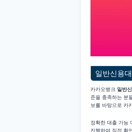
일반신용대출
카카오뱅크
일반신
준을 충족하는 분들
보를 바탕으로 카
정확한 대출 가능 
진행하며 직접 확