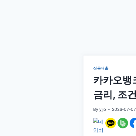
신용대출
카카오뱅크
금리, 조
By
yjjo
2026-07-0