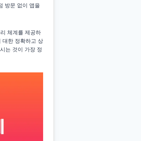
점 방문 없이 앱을
리 체계를 제공하
에 대한 정확하고 상
시는 것이 가장 정