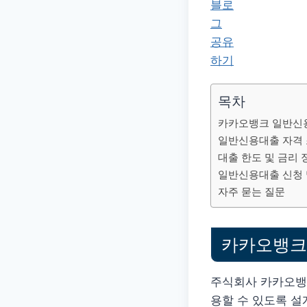
목차
카카오뱅크 일반신
일반신용대출 자격 
대출 한도 및 금리 
일반신용대출 신청 
자주 묻는 질문
카카오뱅크
주식회사 카카오
용할 수 있도록 설