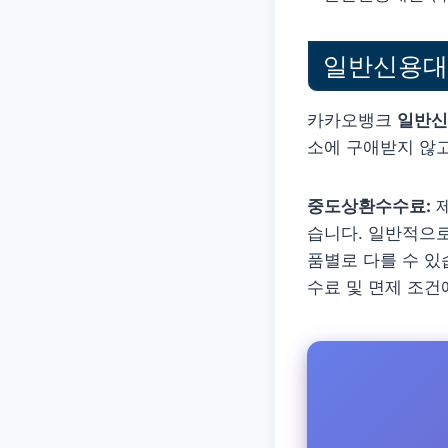
일반신용대출
카카오뱅크
일반신
소에 구애받지 않고
중도상환수수료:
제
습니다. 일반적으로
품별로 다를 수 있
수료 및 면제 조건