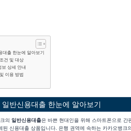
용대출 한눈에 알아보기
조건 및 대상
정보 상세 안내
및 이용 방법
 일반신용대출 한눈에 알아보기
뱅크의
일반신용대출
은 바쁜 현대인을 위해 스마트폰으로 간
계된 신용대출 상품입니다. 은행 권역에 속하는 카카오뱅크의