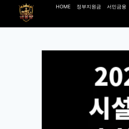
Skip
HOME
정부지원금
서민금융
to
content