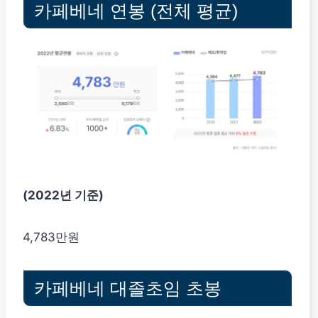
카페베네 연봉 (전체 평균)
(2022년 기준)
4,783만원
카페베네 대졸초임 초봉