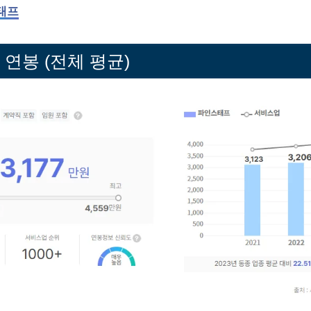
태프
연봉 (전체 평균)