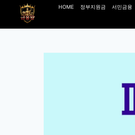
Skip
HOME
정부지원금
서민금융
to
content