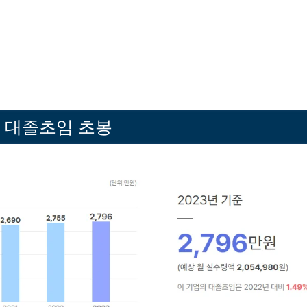
 대졸초임 초봉