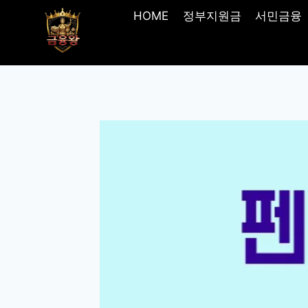
Skip
HOME
정부지원금
서민금융
to
content