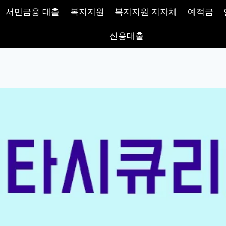
서민금융 대출
복지지원
복지지원 지자체
예적금
신용대출