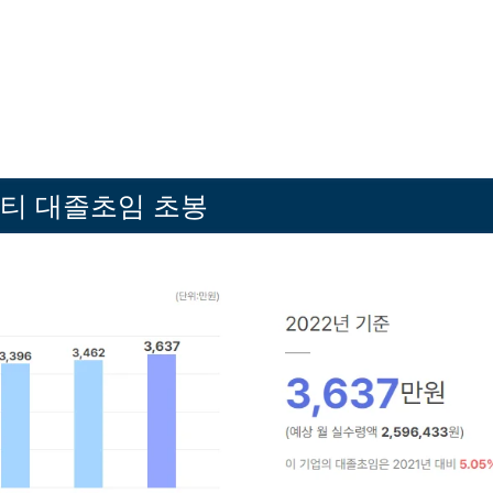
티 대졸초임 초봉