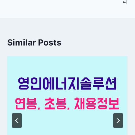
색
리
Similar Posts