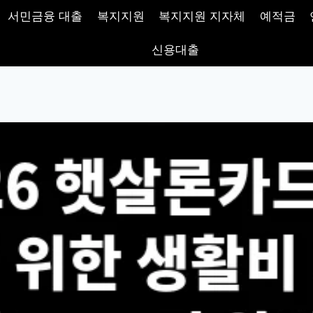
서민금융 대출
복지지원
복지지원 지자체
예적금
신용대출