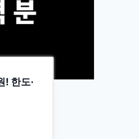
! 한도·