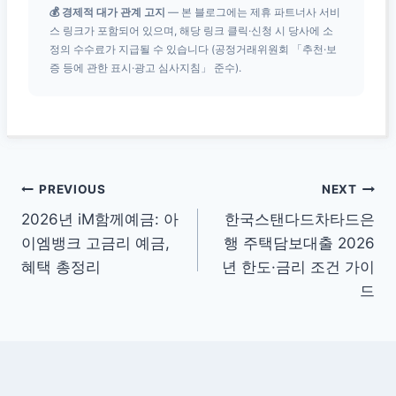
💰 경제적 대가 관계 고지
— 본 블로그에는 제휴 파트너사 서비
스 링크가 포함되어 있으며, 해당 링크 클릭·신청 시 당사에 소
정의 수수료가 지급될 수 있습니다 (공정거래위원회 「추천·보
증 등에 관한 표시·광고 심사지침」 준수).
글
PREVIOUS
NEXT
2026년 iM함께예금: 아
한국스탠다드차타드은
탐
이엠뱅크 고금리 예금,
행 주택담보대출 2026
색
혜택 총정리
년 한도·금리 조건 가이
드