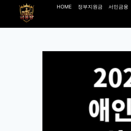
Skip
HOME
정부지원금
서민금융
to
content