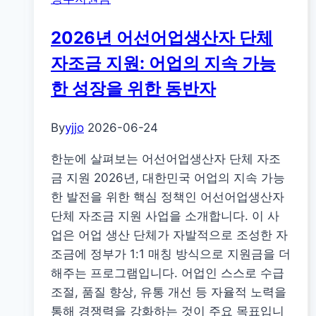
포
2026년 어선어업생산자 단체
천
시
자조금 지원: 어업의 지속 가능
청
한 성장을 위한 동반자
년
·
By
yjjo
2026-06-24
신
혼
한눈에 살펴보는 어선어업생산자 단체 자조
부
금 지원 2026년, 대한민국 어업의 지속 가능
부
한 발전을 위한 핵심 정책인 어선어업생산자
공
단체 자조금 지원 사업을 소개합니다. 이 사
공
업은 어업 생산 단체가 자발적으로 조성한 자
임
조금에 정부가 1:1 매칭 방식으로 지원금을 더
대
해주는 프로그램입니다. 어업인 스스로 수급
주
조절, 품질 향상, 유통 개선 등 자율적 노력을
택
통해 경쟁력을 강화하는 것이 주요 목표입니