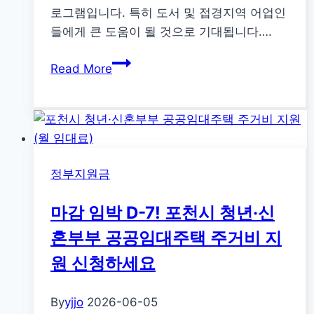
자
로그램입니다. 특히 도서 및 접경지역 어업인
를
들에게 큰 도움이 될 것으로 기대됩니다….
위
2026
한
Read More
년
법
조
률
건
조
불
력
리
정부지원금
지
역
마감 임박 D-7! 포천시 청년·신
직
접
혼부부 공공임대주택 주거비 지
지
원 신청하세요
불
제:
By
yjjo
2026-06-05
어