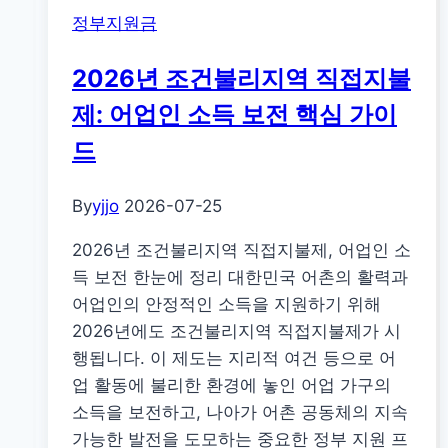
정부지원금
고
세
국
요!
2026년 조건불리지역 직접지불
선
심
제: 어업인 소득 보전 핵심 가이
판
드
변
론
By
yjjo
2026-07-25
인
선
2026년 조건불리지역 직접지불제, 어업인 소
정
득 보전 한눈에 정리 대한민국 어촌의 활력과
지
어업인의 안정적인 소득을 지원하기 위해
원:
2026년에도 조건불리지역 직접지불제가 시
사
행됩니다. 이 제도는 지리적 여건 등으로 어
회
업 활동에 불리한 환경에 놓인 어업 가구의
적
소득을 보전하고, 나아가 어촌 공동체의 지속
약
가능한 발전을 도모하는 중요한 정부 지원 프