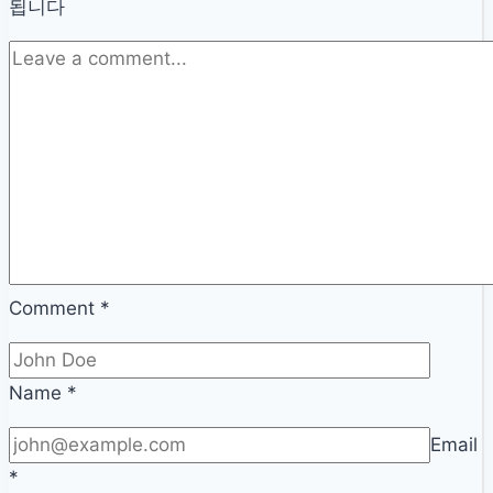
인
자
됩니다
경
영
개
선
자
금
지
원:
어
업
Comment
*
인
융
자
Name
*
조
Email
건
*
및