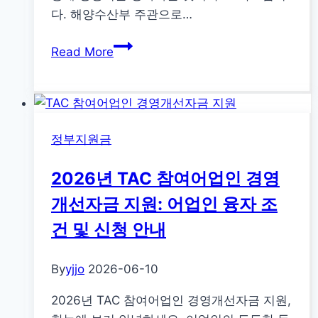
주
다. 해양수산부 주관으로…
거
2026
비
Read More
년
지
어
원
선
신
어
청
정부지원금
업
하
생
세
2026년 TAC 참여어업인 경영
산
요
자
개선자금 지원: 어업인 융자 조
단
건 및 신청 안내
체
자
By
yjjo
2026-06-10
조
금
2026년 TAC 참여어업인 경영개선자금 지원,
지