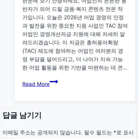
한눈에 보기 안녕하세요, 어업인의 든든한 동
원:
반자가 되어 드릴 금융·복지 콘텐츠 전문 작
어
가입니다. 오늘은 2026년 어업 경영의 안정
업
과 발전을 위한 중요한 지원 사업인 TAC 참여
의
어업인 경영개선자금 지원에 대해 자세히 알
지
려드리겠습니다. 이 자금은 총허용어획량
속
(TAC) 제도에 참여하는 어업인 여러분의 경
가
영 부담을 덜어드리고, 더 나아가 지속 가능
능
한 어업 활동을 위한 기반을 마련하는 데 큰…
한
2026
성
Read More
년
장
TAC
을
참
위
답글 남기기
여
한
어
동
업
반
이메일 주소는 공개되지 않습니다.
필수 필드는
*
로 표시