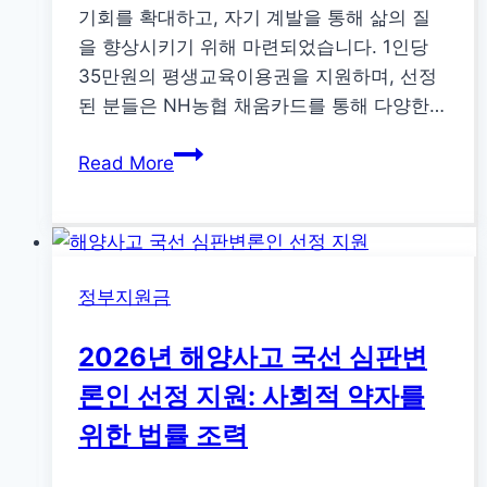
기회를 확대하고, 자기 계발을 통해 삶의 질
을 향상시키기 위해 마련되었습니다. 1인당
35만원의 평생교육이용권을 지원하며, 선정
된 분들은 NH농협 채움카드를 통해 다양한…
2026
Read More
년
경
상
남
정부지원금
도
장
2026년 해양사고 국선 심판변
애
인
론인 선정 지원: 사회적 약자를
평
위한 법률 조력
생
교