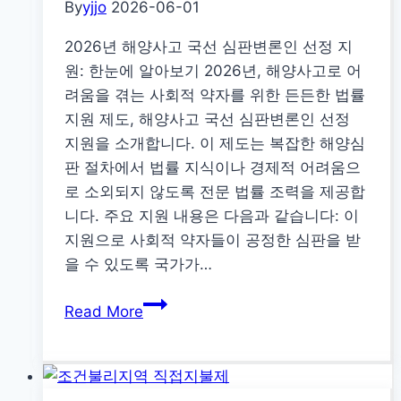
By
yjjo
2026-06-01
육
이
2026년 해양사고 국선 심판변론인 선정 지
용
원: 한눈에 알아보기 2026년, 해양사고로 어
권
려움을 겪는 사회적 약자를 위한 든든한 법률
지
지원 제도, 해양사고 국선 심판변론인 선정
원
지원을 소개합니다. 이 제도는 복잡한 해양심
(2
판 절차에서 법률 지식이나 경제적 어려움으
차)
로 소외되지 않도록 전문 법률 조력을 제공합
–
니다. 주요 지원 내용은 다음과 같습니다: 이
마
지원으로 사회적 약자들이 공정한 심판을 받
감
을 수 있도록 국가가…
D-
2026
7,
Read More
년
놓
해
치
양
지
사
마