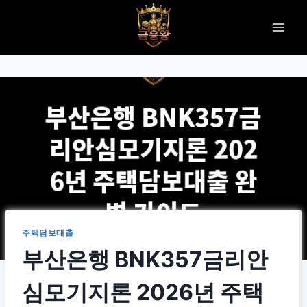
Skip
to
content
주택담보대출
부산은행 BNK357금리안
심모기지론 2026년 주택