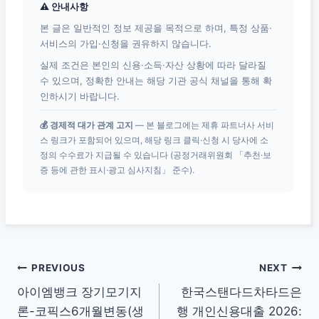
⚠ 안내사항
본 글은 일반적인 정보 제공을 목적으로 하며, 특정 상품·
서비스의 가입·신청을 권유하지 않습니다.
실제 조건은 본인의 신용·소득·자산 상황에 따라 달라질
수 있으며, 정확한 안내는 해당 기관 공식 채널을 통해 확
인하시기 바랍니다.
💰 경제적 대가 관계 고지
— 본 블로그에는 제휴 파트너사 서비
스 링크가 포함되어 있으며, 해당 링크 클릭·신청 시 당사에 소
정의 수수료가 지급될 수 있습니다 (공정거래위원회 「추천·보
증 등에 관한 표시·광고 심사지침」 준수).
글
PREVIOUS
NEXT
아이엠뱅크 장기모기지
한국스탠다드차타드은
탐
론-코픽스6개월변동(생
행 개인신용대출 2026: