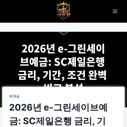
Skip
to
content
예적금
2026년 e-그린세이브예
금: SC제일은행 금리, 기