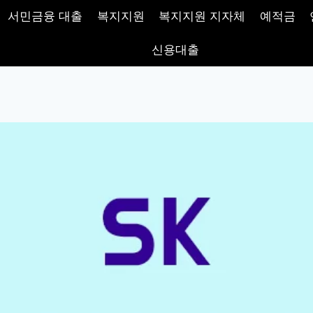
서민금융 대출
복지지원
복지지원 지자체
예적금
신용대출